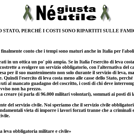
 STATO, PERCHÉ I COSTI SONO RIPARTITI SULLE FAMI
finalmente conto che i tempi sono maturi anche in Italia per l'abol
 in un ottica un po' più ampia. Se in Italia l'esercito di leva costa
costrette a svolgere un servizio obbligatorio, con l'alternativa de
esa per il suo mantenimento non solo durante il servizio di leva, ma
. Quindi l'esercito di leva costa meno alle casse dello Stato, perché i 
ovuti al mancato guadagno del coscritto, i costi di chi deve interrompe
 avviso non ha prezzo.
a creare (si parla di 96.000 militari volontari), sommati ai posti di l
nte del servizio civile. Noi speriamo che il servizio civile obbligator
amentali vieta di imporre i lavori forzati tranne che a criminali e
vile.
 leva obbligatoria militare e civile»