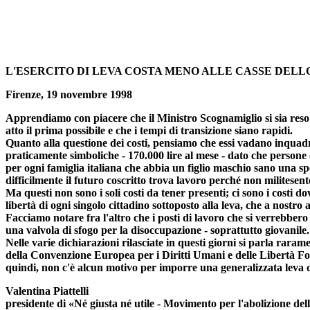
L'ESERCITO DI LEVA COSTA MENO ALLE CASSE DELLO
Firenze, 19 novembre 1998
Apprendiamo con piacere che il Ministro Scognamiglio si sia reso 
atto il prima possibile e che i tempi di transizione siano rapidi.
Quanto alla questione dei costi, pensiamo che essi vadano inquadrati
praticamente simboliche - 170.000 lire al mese - dato che persone 
per ogni famiglia italiana che abbia un figlio maschio sano una sp
difficilmente il futuro coscritto trova lavoro perché non militesente
Ma questi non sono i soli costi da tener presenti; ci sono i costi d
libertà di ogni singolo cittadino sottoposto alla leva, che a nostro
Facciamo notare fra l'altro che i posti di lavoro che si verrebbero 
una valvola di sfogo per la disoccupazione - soprattutto giovanile.
Nelle varie dichiarazioni rilasciate in questi giorni si parla rarame
della Convenzione Europea per i Diritti Umani e delle Libertà Fond
quindi, non c'è alcun motivo per imporre una generalizzata leva ci
Valentina Piattelli
presidente di «Né giusta né utile - Movimento per l'abolizione della