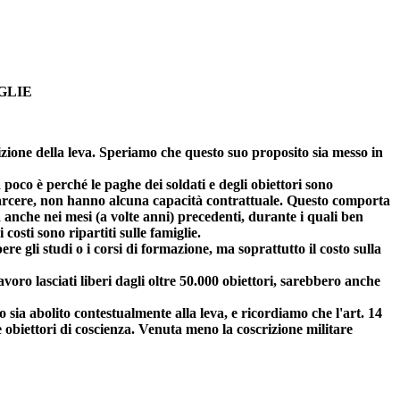
GLIE
izione della leva. Speriamo che questo suo proposito sia messo in
 poco è perché le paghe dei soldati e degli obiettori sono
l carcere, non hanno alcuna capacità contrattuale. Questo comporta
 anche nei mesi (a volte anni) precedenti, durante i quali ben
costi sono ripartiti sulle famiglie.
re gli studi o i corsi di formazione, ma soprattutto il costo sulla
avoro lasciati liberi dagli oltre 50.000 obiettori, sarebbero anche
io sia abolito contestualmente alla leva, e ricordiamo che l'art. 14
 obiettori di coscienza. Venuta meno la coscrizione militare